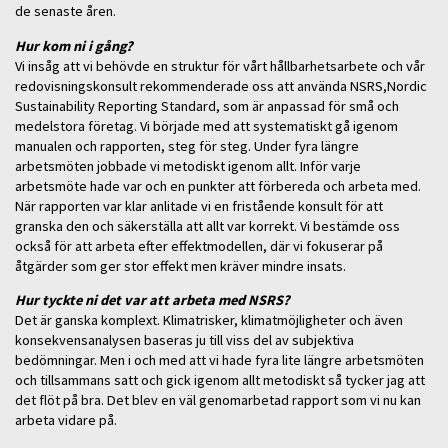
de senaste åren.
Hur kom ni i gång?
Vi insåg att vi behövde en struktur för vårt hållbarhetsarbete och vår
redovisningskonsult rekommenderade oss att använda NSRS,Nordic
Sustainability Reporting Standard, som är anpassad för små och
medelstora företag. Vi började med att systematiskt gå igenom
manualen och rapporten, steg för steg. Under fyra längre
arbetsmöten jobbade vi metodiskt igenom allt. Inför varje
arbetsmöte hade var och en punkter att förbereda och arbeta med.
När rapporten var klar anlitade vi en fristående konsult för att
granska den och säkerställa att allt var korrekt. Vi bestämde oss
också för att arbeta efter effektmodellen, där vi fokuserar på
åtgärder som ger stor effekt men kräver mindre insats.
Hur tyckte ni det var att arbeta med NSRS?
Det är ganska komplext. Klimatrisker, klimatmöjligheter och även
konsekvensanalysen baseras ju till viss del av subjektiva
bedömningar. Men i och med att vi hade fyra lite längre arbetsmöten
och tillsammans satt och gick igenom allt metodiskt så tycker jag att
det flöt på bra. Det blev en väl genomarbetad rapport som vi nu kan
arbeta vidare på.