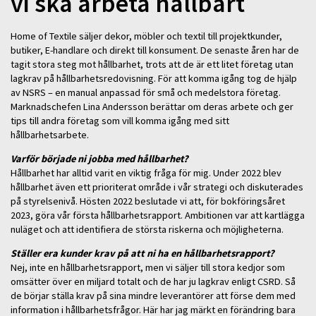
vi ska arbeta hållbart
Home of Textile säljer dekor, möbler och textil till projektkunder,
butiker, E-handlare och direkt till konsument. De senaste åren har de
tagit stora steg mot hållbarhet, trots att de är ett litet företag utan
lagkrav på hållbarhetsredovisning. För att komma igång tog de hjälp
av NSRS – en manual anpassad för små och medelstora företag.
Marknadschefen Lina Andersson berättar om deras arbete och ger
tips till andra företag som vill komma igång med sitt
hållbarhetsarbete.
Varför började ni jobba med hållbarhet?
Hållbarhet har alltid varit en viktig fråga för mig. Under 2022 blev
hållbarhet även ett prioriterat område i vår strategi och diskuterades
på styrelsenivå. Hösten 2022 beslutade vi att, för bokföringsåret
2023, göra vår första hållbarhetsrapport. Ambitionen var att kartlägga
nuläget och att identifiera de största riskerna och möjligheterna.
Ställer era kunder krav på att ni ha en hållbarhetsrapport?
Nej, inte en hållbarhetsrapport, men vi säljer till stora kedjor som
omsätter över en miljard totalt och de har ju lagkrav enligt CSRD. Så
de börjar ställa krav på sina mindre leverantörer att förse dem med
information i hållbarhetsfrågor. Här har jag märkt en förändring bara