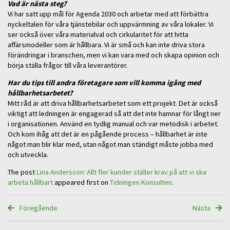
Vad är nästa steg?
Vi har satt upp mål för Agenda 2030 och arbetar med att förbättra
nyckeltalen för våra tjänstebilar och uppvärmning av våra lokaler. Vi
ser också över våra materialval och cirkularitet för att hitta
affärsmodeller som är hållbara. Vi är små och kan inte driva stora
förändringar i branschen, men vi kan vara med och skapa opinion och
börja ställa frågor till våra leverantörer.
Har du tips till andra företagare som vill komma igång med
hållbarhetsarbetet?
Mitt råd är att driva hållbarhetsarbetet som ett projekt. Det är också
viktigt att ledningen är engagerad så att det inte hamnar för långt ner
i organisationen. Använd en tydlig manual och var metodisk i arbetet.
Och kom ihåg att det är en pågående process – hållbarhet är inte
något man blir klar med, utan något man ständigt måste jobba med
och utveckla.
The post
Lina Andersson: Allt fler kunder ställer krav på att vi ska
arbeta hållbart
appeared first on
Tidningen Konsulten
.
Föregående
Nästa