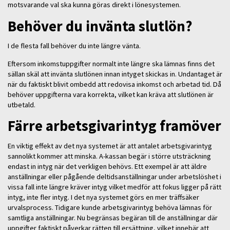
motsvarande val ska kunna göras direkt i lönesystemen.
Behöver du invänta slutlön?
I de flesta fall behöver du inte längre vänta.
Eftersom inkomstuppgifter normalt inte längre ska lämnas finns det
sällan skäl att invänta slutlönen innan intyget skickas in. Undantaget är
när du faktiskt blivit ombedd att redovisa inkomst och arbetad tid. Då
behöver uppgifterna vara korrekta, vilket kan kräva att slutlönen är
utbetald.
Färre arbetsgivarintyg framöver
En viktig effekt av det nya systemet är att antalet arbetsgivarintyg
sannolikt kommer att minska. A-kassan begär i större utsträckning
endast in intyg när det verkligen behövs. Ett exempel är att äldre
anställningar eller pågående deltidsanställningar under arbetslöshet i
vissa fall inte längre kräver intyg vilket medför att fokus ligger på rätt
intyg, inte fler intyg. I det nya systemet görs en mer träffsäker
urvalsprocess. Tidigare kunde arbetsgivarintyg behöva lämnas för
samtliga anställningar. Nu begränsas begäran till de anställningar där
uppgifter faktiskt påverkar rätten till ersättning, vilket innebär att