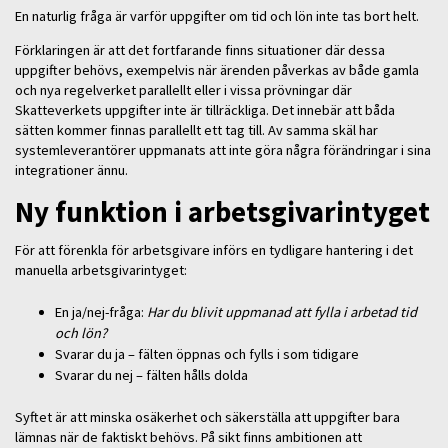
En naturlig fråga är varför uppgifter om tid och lön inte tas bort helt.
Förklaringen är att det fortfarande finns situationer där dessa
uppgifter behövs, exempelvis när ärenden påverkas av både gamla
och nya regelverket parallellt eller i vissa prövningar där
Skatteverkets uppgifter inte är tillräckliga. Det innebär att båda
sätten kommer finnas parallellt ett tag till. Av samma skäl har
systemleverantörer uppmanats att inte göra några förändringar i sina
integrationer ännu.
Ny funktion i arbetsgivarintyget
För att förenkla för arbetsgivare införs en tydligare hantering i det
manuella arbetsgivarintyget:
En ja/nej-fråga:
Har du blivit uppmanad att fylla i arbetad tid
och lön?
Svarar du ja – fälten öppnas och fylls i som tidigare
Svarar du nej – fälten hålls dolda
Syftet är att minska osäkerhet och säkerställa att uppgifter bara
lämnas när de faktiskt behövs. På sikt finns ambitionen att