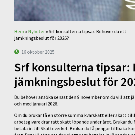
Hem
»
Nyheter
»
Srf konsulterna tipsar: Behöver du ett
jämkningsbeslut för 2026?
16 oktober 2025
Srf konsulterna tipsar:
jämkningsbeslut för 20
Du behöver ansöka senast den 9 november om du vill att j
och med januari 2026.
Om du brukar få en större summa kvarskatt eller skatt ti
arbetsgivare drar rätt skatt löpande under året. Brukar du
betala in till Skatteverket. Brukar du få pengar tillbaka k
året. Det vill säga att den skatt som betalas in löpande und