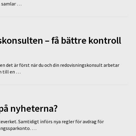
en samlar …
onsulten – få bättre kontroll
en det är först när du och din redovisningskonsult arbetar
 till en …
 på nyheterna?
everket. Samtidigt införs nya regler för avdrag för
eringssparkonto. …