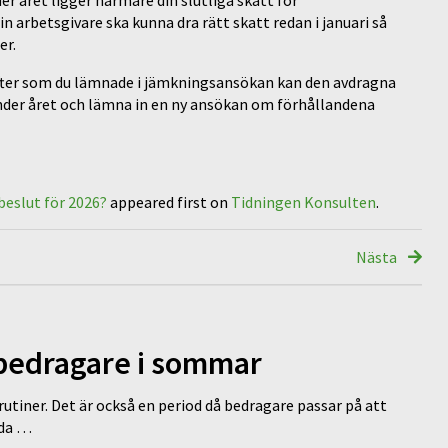
din arbetsgivare ska kunna dra rätt skatt redan i januari så
er.
ifter som du lämnade i jämkningsansökan kan den avdragna
 under året och lämna in en ny ansökan om förhållandena
beslut för 2026?
appeared first on
Tidningen Konsulten
.
Nästa
 bedragare i sommar
tiner. Det är också en period då bedragare passar på att
dda …