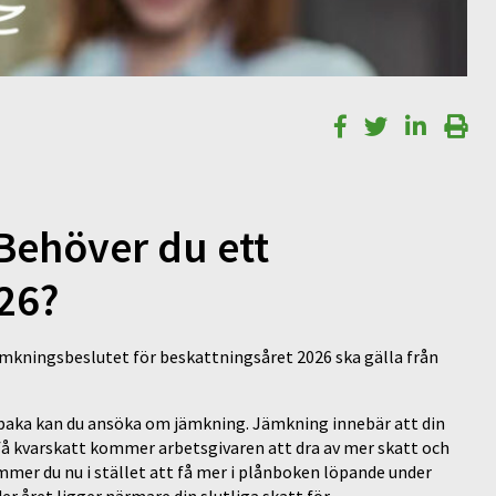
 Behöver du ett
26?
ämkningsbeslutet för beskattningsåret 2026 ska gälla från
llbaka kan du ansöka om jämkning. Jämkning innebär att din
 få kvarskatt kommer arbetsgivaren att dra av mer skatt och
ommer du nu i stället att få mer i plånboken löpande under
er året ligger närmare din slutliga skatt för