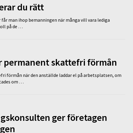
erar du rätt
r får man ihop bemanningen när många vill vara lediga
koll på de …
ir permanent skattefri förmån
efri förmån när den anställde laddar el på arbetsplatsen, om
lutades om …
ngskonsulten ger företagen
ägen