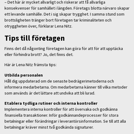
– Det här är mycket allvarligt och riskerar att få allvarliga
konsekvenser för samhället i längden. Företags blotta närvaro skapar
ett levande samhälle. Det i sig skapar trygghet. I samma stund som
brottsligheten tränger bort företagen tar kriminaliteten och
otryggheten över, förklarar Lena Nitz.
Tips till företagen
Finns det då någonting företagen kan göra för att för att upptäcka
eller förhindra brott? Jo, det finns det.
Här är Lena Nitz främsta tips:
Utbilda personalen
Håll dig uppdaterad om de senaste bedrägerimetoderna och
informera medarbetarna. Om medarbetarna känner till vilka metoder
som används är det lättare att undvika att bli lurad.
Etablera tydliga rutiner och interna kontroller
Implementera interna kontroller för att övervaka och godkänna
finansiella transaktioner. Inför godkännandeprocesser för stora
betalningar eller förändringar i leverantörsinformation. Se till att alla
betalningar kräver minst två godkända signaturer.