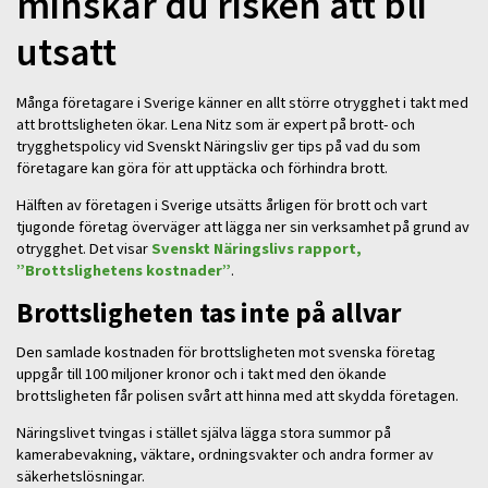
minskar du risken att bli
utsatt
Många företagare i Sverige känner en allt större otrygghet i takt med
att brottsligheten ökar. Lena Nitz som är expert på brott- och
trygghetspolicy vid Svenskt Näringsliv ger tips på vad du som
företagare kan göra för att upptäcka och förhindra brott.
Hälften av företagen i Sverige utsätts årligen för brott och vart
tjugonde företag överväger att lägga ner sin verksamhet på grund av
otrygghet. Det visar
Svenskt Näringslivs rapport,
”Brottslighetens kostnader”
.
Brottsligheten tas inte på allvar
Den samlade kostnaden för brottsligheten mot svenska företag
uppgår till 100 miljoner kronor och i takt med den ökande
brottsligheten får polisen svårt att hinna med att skydda företagen.
Näringslivet tvingas i stället själva lägga stora summor på
kamerabevakning, väktare, ordningsvakter och andra former av
säkerhetslösningar.