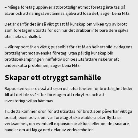
– Många företag upplever att brottslighet mot företag inte tas på
allvar och att näringslivet lämnas själva att lösa det, säger Lena Nitz.
Det är därför det är så viktigt att få kunskap om vilken typ av brott
som företagen utsätts för och hur det drabbar inte bara dem själva
utan hela samhället.
– Vår rapport är en viktig pusselbit för att få en helhetsbild av dagens
brottslighet mot svenska företag. Utan pålitlig kunskap blir
brottsbekämpningen ineffektiv och beslutsfattare riskerar att
underskatta problemen, säger Lena Nitz.
Skapar ett otryggt samhälle
Rapporten visar också att oron och utsattheten för brottslighet leder
till att det blir svårt för företagen att rekrytera och att
investeringsviljan hämmas.
Till detta kommer oron för att utsättas för brott som påverkar viktiga
beslut, exempelvis om var företaget ska etablera eller flytta sin
verksamhet, om eventuell expansion är aktuell eller om det snarare
handlar om att lägga ned delar av verksamheten.