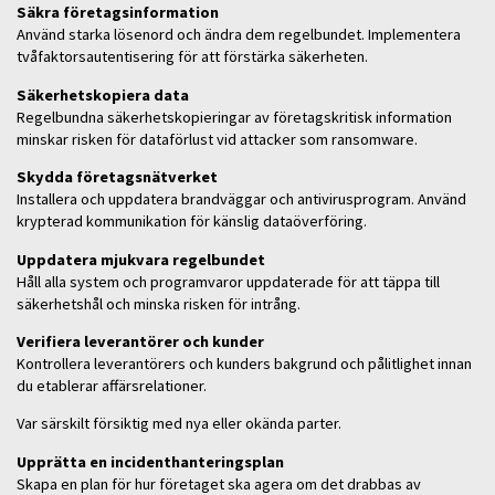
Säkra företagsinformation
Använd starka lösenord och ändra dem regelbundet. Implementera
tvåfaktorsautentisering för att förstärka säkerheten.
Säkerhetskopiera data
Regelbundna säkerhetskopieringar av företagskritisk information
minskar risken för dataförlust vid attacker som ransomware.
Skydda företagsnätverket
Installera och uppdatera brandväggar och antivirusprogram. Använd
krypterad kommunikation för känslig dataöverföring.
Uppdatera mjukvara regelbundet
Håll alla system och programvaror uppdaterade för att täppa till
säkerhetshål och minska risken för intrång.
Verifiera leverantörer och kunder
Kontrollera leverantörers och kunders bakgrund och pålitlighet innan
du etablerar affärsrelationer.
Var särskilt försiktig med nya eller okända parter.
Upprätta en incidenthanteringsplan
Skapa en plan för hur företaget ska agera om det drabbas av