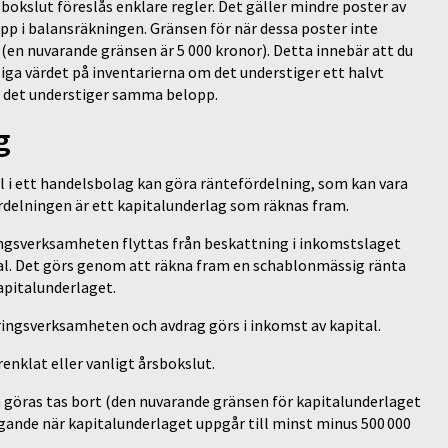
bokslut föreslås enklare regler. Det gäller mindre poster av
pp i balansräkningen. Gränsen för när dessa poster inte
 (en nuvarande gränsen är 5 000 kronor). Detta innebär att du
a värdet på inventarierna om det understiger ett halvt
om det understiger samma belopp.
ng
l i ett handelsbolag kan göra räntefördelning, som kan vara
fördelningen är ett kapitalunderlag som räknas fram.
ringsverksamheten flyttas från beskattning i inkomstslaget
al. Det görs genom att räkna fram en schablonmässig ränta
kapitalunderlaget.
äringsverksamheten och avdrag görs i inkomst av kapital.
enklat eller vanligt årsbokslut.
a göras tas bort (den nuvarande gränsen för kapitalunderlaget
ingande när kapitalunderlaget uppgår till minst minus 500 000