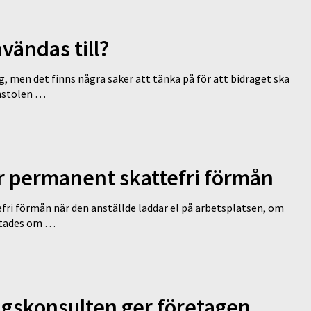
vändas till?
g, men det finns några saker att tänka på för att bidraget ska
omstolen …
ir permanent skattefri förmån
efri förmån när den anställde laddar el på arbetsplatsen, om
lutades om …
ngskonsulten ger företagen