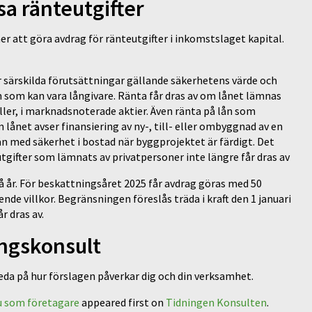
sa ränteutgifter
r att göra avdrag för ränteutgifter i inkomstslaget kapital.
er särskilda förutsättningar gällande säkerhetens värde och
em som kan vara långivare. Ränta får dras av om lånet lämnas
eller, i marknadsnoterade aktier. Även ränta på lån som
 lånet avser finansiering av ny-, till- eller ombyggnad av en
ån med säkerhet i bostad när byggprojektet är färdigt. Det
utgifter som lämnats av privatpersoner inte längre får dras av
vå år. För beskattningsåret 2025 får avdrag göras med 50
nde villkor. Begränsningen föreslås träda i kraft den 1 januari
år dras av.
ingskonsult
reda på hur förslagen påverkar dig och din verksamhet.
u som företagare
appeared first on
Tidningen Konsulten
.