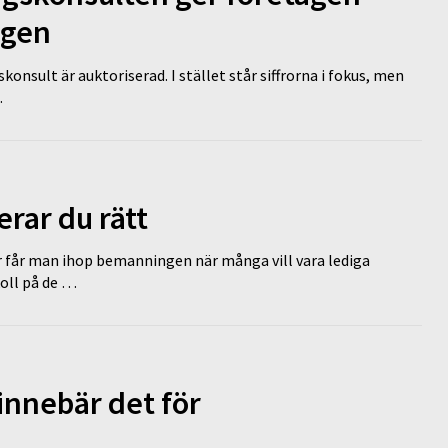
ägen
nsult är auktoriserad. I stället står siffrorna i fokus, men
…
erar du rätt
r får man ihop bemanningen när många vill vara lediga
koll på de …
innebär det för