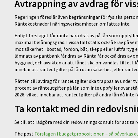
Avtrappning av avdrag för vis
Regeringen föreslår även begränsningar för fysiska persone
Räntekostnader i näringsverksamheten omfattas inte.
Enligt förslaget får ränta bara dras av på lån som uppfyll
maximal belåningsgrad. I vissa fall ställs också krav på v
mot säkerhet i bostad, fordon, båt, skepp eller luftfartyg 
lämnats av pantbank får dras av. Ränta får också dras av om
byggnad, och avsikten är att lånet ska omvandlas till ett l
innebär att ränteutgifter på lån utan säkerhet, eller ränte
Rätten till avdrag för ränteutgifter ska trappas av under t
procent av ränteutgifter på lån som inte uppfyller ovanståe
2026, vilket innebär att ränteutgifter på andra lån då inte f
Ta kontakt med din redovisn
Se till att rådgöra med din redovisningskonsult för att ta 
The post
Förslagen i budgetpropositionen – så påverkas d