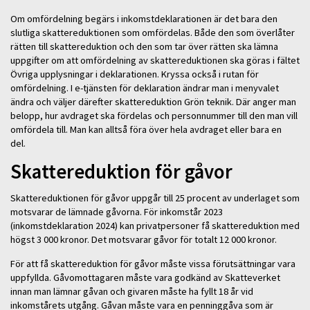
Om omfördelning begärs i inkomstdeklarationen är det bara den
slutliga skattereduktionen som omfördelas. Både den som överlåter
rätten till skattereduktion och den som tar över rätten ska lämna
uppgifter om att omfördelning av skattereduktionen ska göras i fältet
Övriga upplysningar i deklarationen. Kryssa också i rutan för
omfördelning. I e-tjänsten för deklaration ändrar man i menyvalet
ändra och väljer därefter skattereduktion Grön teknik. Där anger man
belopp, hur avdraget ska fördelas och personnummer till den man vill
omfördela till. Man kan alltså föra över hela avdraget eller bara en
del.
Skattereduktion för gåvor
Skattereduktionen för gåvor uppgår till 25 procent av underlaget som
motsvarar de lämnade gåvorna. För inkomstår 2023
(inkomstdeklaration 2024) kan privatpersoner få skattereduktion med
högst 3 000 kronor. Det motsvarar gåvor för totalt 12 000 kronor.
För att få skattereduktion för gåvor måste vissa förutsättningar vara
uppfyllda. Gåvomottagaren måste vara godkänd av Skatteverket
innan man lämnar gåvan och givaren måste ha fyllt 18 år vid
inkomstårets utgång. Gåvan måste vara en penninggåva som är