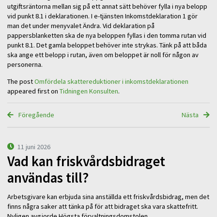
utgiftsräntorna mellan sig på ett annat sätt behöver fylla i nya belopp
vid punkt 8.1 i deklarationen. I e-tjänsten Inkomstdeklaration 1 gör
man det under menyvalet Ändra. Vid deklaration på
pappersblanketten ska de nya beloppen fyllas i den tomma rutan vid
punkt 8.1. Det gamla beloppet behöver inte strykas. Tänk på att båda
ska ange ett belopp i rutan, även om beloppet är noll för någon av
personerna.
The post
Omfördela skattereduktioner i inkomstdeklarationen
appeared first on
Tidningen Konsulten
.
Föregående
Nästa
11 juni 2026
Vad kan friskvårdsbidraget
användas till?
Arbetsgivare kan erbjuda sina anställda ett friskvårdsbidrag, men det
finns några saker att tänka på för att bidraget ska vara skattefritt.
Nyligen avgjorde Högsta förvaltningsdomstolen …