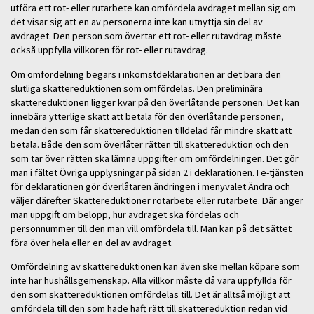
utföra ett rot- eller rutarbete kan omfördela avdraget mellan sig om
det visar sig att en av personerna inte kan utnyttja sin del av
avdraget. Den person som övertar ett rot- eller rutavdrag måste
också uppfylla villkoren för rot- eller rutavdrag.
Om omfördelning begärs i inkomstdeklarationen är det bara den
slutliga skattereduktionen som omfördelas. Den preliminära
skattereduktionen ligger kvar på den överlåtande personen. Det kan
innebära ytterlige skatt att betala för den överlåtande personen,
medan den som får skattereduktionen tilldelad får mindre skatt att
betala. Både den som överlåter rätten till skattereduktion och den
som tar över rätten ska lämna uppgifter om omfördelningen. Det gör
man i fältet Övriga upplysningar på sidan 2 i deklarationen. I e-tjänsten
för deklarationen gör överlåtaren ändringen i menyvalet Ändra och
väljer därefter Skattereduktioner rotarbete eller rutarbete. Där anger
man uppgift om belopp, hur avdraget ska fördelas och
personnummer till den man vill omfördela till. Man kan på det sättet
föra över hela eller en del av avdraget.
Omfördelning av skattereduktionen kan även ske mellan köpare som
inte har hushållsgemenskap. Alla villkor måste då vara uppfyllda för
den som skattereduktionen omfördelas till. Det är alltså möjligt att
omfördela till den som hade haft rätt till skattereduktion redan vid