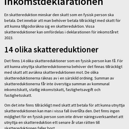
inkomstdeklarationen
En skattereduktion minskar den skatt som en fysisk person ska
betala. Det innebär att man behöver betala tillräckligt med skatt för
att kunna tillgodoräkna sig en skattereduktion. Vissa
skattereduktioner kan omfördelas i deklarationen för inkomståret
2023.
14 olika skattereduktioner
Det finns 14 olika skattereduktioner som en fysisk person kan få. För
att kunna utnyttja skattereduktionerna behöver det finnas tillräckligt
med skatt att avräkna skattereduktionen mot. De olika
skattereduktionerna räknas av i en särskild ordning. Summan av
skattereduktionerna får inte överstiga summan av kommunal
inkomstskatt, statlig inkomstskatt, fastighetsavgift och
fastighetsskatt.
Om det inte finns tillräckligt med skatt att betala för att kunna utnyttja
skattereduktionen kan man i vissa fall överlåta den. Det finns ingen
möjlighet för en fysisk person som inte driver näringsverksamhet att
utnyttja en skattereduktion ett senare år utan rätten till
skattereduktionen faller bort.