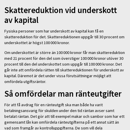
Skattereduktion vid underskott
av kapital
Fysiska personer som har underskott av kapital kan få en
skattereduktion för det. Skattereduktionen uppgår till 30 procent om
underskottet är högst 100 000 kronor.
Om underskottet är större än 100 000 kronor får man skattereduktion
med 21 procent för den del som överstiger 100 000 kronor utöver 30
procent till den del underskottet som uppgår till 100 000 kronor. Det
går inte att omfördela rätten till skattereduktionen för underskott av
kapital. Däremot är det under vissa förutsättningar möjligt att
omfördela utgiftsräntor.
Så omfördelar man ränteutgifter
För att få avdrag för en ränteutgift ska man både ha varit
betalningsansvarig för skulden under den tid räntan avser samt
betalat räntan. Det gör att till exempel makar och sambor som har ett
gemensamt lån kan omfördela ränteutgifterna på ett annat sätt än
vad som framgår av kontrolluppgifterna. De som vill dela