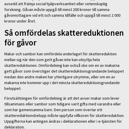
avsedd att främja social hjälpverksamhet eller vetenskaplig
forskning. Gåvan måste uppgå till minst 200 kronor till samma
gåvomottagare vid ett och samma tillfälle och uppgå till minst 2 000
kronor under året.
Så omfördelas skattereduktionen
för gåvor
Makar och sambor kan omfördela underlaget för skattereduktion
mellan sig när den som gett gåvan inte kan utnyttja hela
skattereduktionen. Omfördelning kan också ske om en av makarna
gett gåvor som överstiger det skattereduktionsgrundande beloppet
medan den andre maken har ytterligare utrymme, eller om en av
makarna inte kommer upp i det minsta skattereduktionsgrundande
beloppet.
Förutsättningen för omfördelning är att det avser makar som lever
tillsammans eller sambor som tidigare varit gifta med varandra eller
som har gemensamma barn. Den person som övertar ett
skattereduktionsbelopp måste uppfylla villkoren för skattereduktion.
Uppgifterna kan antingen ändras i deklarationen eller i e-tjänsten för
deklaration.